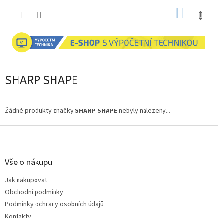
Přejít
NÁKUP
na
obsah
KOŠÍK
SHARP SHAPE
Žádné produkty značky
SHARP SHAPE
nebyly nalezeny...
Z
á
p
a
Vše o nákupu
t
Jak nakupovat
í
Obchodní podmínky
Podmínky ochrany osobních údajů
Kontakty