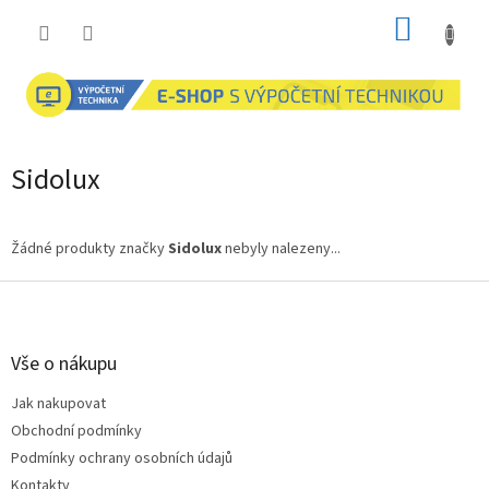
Přejít
NÁKUP
na
obsah
KOŠÍK
Sidolux
Žádné produkty značky
Sidolux
nebyly nalezeny...
Z
á
p
a
Vše o nákupu
t
Jak nakupovat
í
Obchodní podmínky
Podmínky ochrany osobních údajů
Kontakty