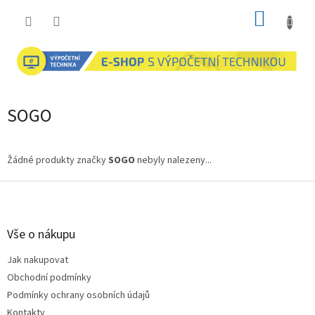
Přejít
NÁKUP
na
obsah
KOŠÍK
SOGO
Žádné produkty značky
SOGO
nebyly nalezeny...
Z
á
p
a
Vše o nákupu
t
Jak nakupovat
í
Obchodní podmínky
Podmínky ochrany osobních údajů
Kontakty