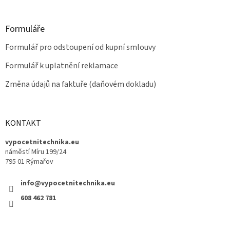
Formuláře
Formulář pro odstoupení od kupní smlouvy
Formulář k uplatnění reklamace
Změna údajů na faktuře (daňovém dokladu)
KONTAKT
vypocetnitechnika.eu
náměstí Míru 199/24
795 01 Rýmařov
info@vypocetnitechnika.eu
608 462 781