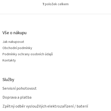
7
položek celkem
O
v
l
Z
á
á
d
p
a
a
Vše o nákupu
c
t
í
Jak nakupovat
í
p
Obchodní podmínky
r
v
Podmínky ochrany osobních údajů
k
Kontakty
y
v
ý
p
Služby
i
s
Servisní pohotovost
u
Doprava a platba
Zpětný odběr vysloužilých elektrozařízení / baterií