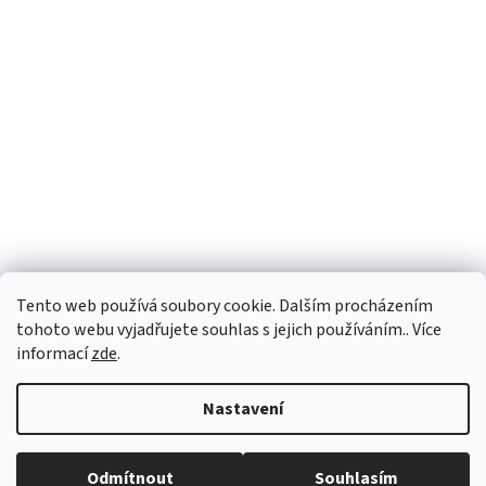
Tento web používá soubory cookie. Dalším procházením
tohoto webu vyjadřujete souhlas s jejich používáním.. Více
informací
zde
.
Vytvořil Shoptet
Nastavení
Copyright 2026
vypocetnitechnika.eu
. Všechna práva vyhrazena.
Odmítnout
Souhlasím
Upravit nastavení cookies