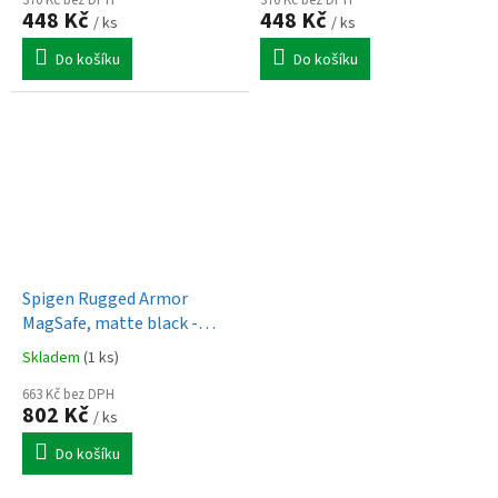
370 Kč bez DPH
370 Kč bez DPH
448 Kč
448 Kč
/ ks
/ ks
Do košíku
Do košíku
Spigen Rugged Armor
MagSafe, matte black -
iPhone 17 Pro
Skladem
(1 ks)
663 Kč bez DPH
802 Kč
/ ks
Do košíku