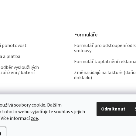
Formuláře
ní pohotovost
Formulář pro odstoupení od k
smlouvy
a a platba
Formulář k uplatnění reklam
odběr vysloužilých
zařízení / baterií
Změna údajů na faktuře (daň
dokladu)
užívá soubory cookie. Dalším
Odmítnout
tohoto webu vyjadřujete souhlas s jejich
 Více informací
zde
.
í