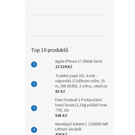
a
n
e
l
Top 10 produktů
Apple iPhone 17 256GB černá
22 524 Kč
Toaletní papír XXL 4 role -
odpovídá 12 běžným rolím, 55
m, 500 útržků, 2 vrstvy, celulóza
83 Kč
Firex Firexball-1 Protipožární
hasicí koule (1,3 kg prášek Furex
770), 1ks
543 Kč
Nenabíjecí baterie C LS26500 Saft
Lithium 1ks Bulk
428 Kč