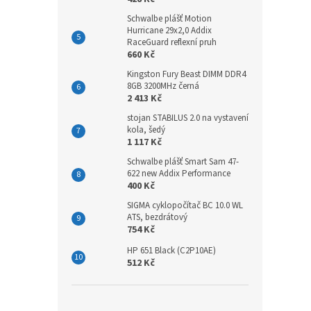
Schwalbe plášť Motion
Hurricane 29x2,0 Addix
RaceGuard reflexní pruh
660 Kč
Kingston Fury Beast DIMM DDR4
8GB 3200MHz černá
2 413 Kč
stojan STABILUS 2.0 na vystavení
kola, šedý
1 117 Kč
Schwalbe plášť Smart Sam 47-
622 new Addix Performance
400 Kč
SIGMA cyklopočítač BC 10.0 WL
ATS, bezdrátový
754 Kč
HP 651 Black (C2P10AE)
512 Kč