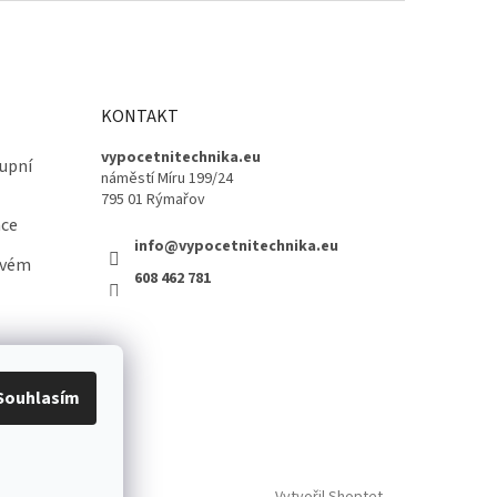
KONTAKT
vypocetnitechnika.eu
upní
náměstí Míru 199/24
795 01 Rýmařov
ace
info@vypocetnitechnika.eu
ovém
608 462 781
Souhlasím