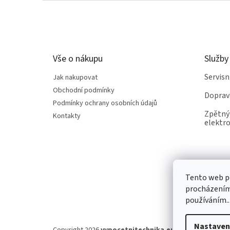
Z
á
p
a
t
Vše o nákupu
Služby
í
Servis
Jak nakupovat
Obchodní podmínky
Doprav
Podmínky ochrany osobních údajů
Zpětný 
Kontakty
elektro
Tento web po
procházením 
používáním..
Nastaven