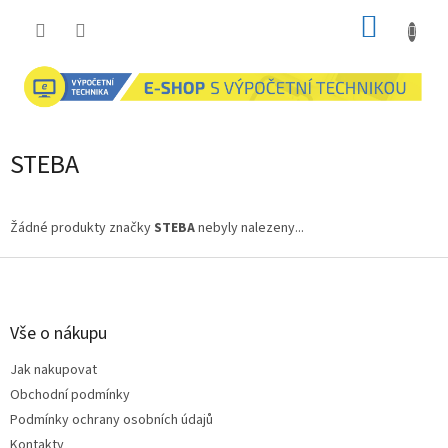
Přejít
NÁKUP
na
obsah
KOŠÍK
STEBA
Žádné produkty značky
STEBA
nebyly nalezeny...
Z
á
p
a
Vše o nákupu
t
Jak nakupovat
í
Obchodní podmínky
Podmínky ochrany osobních údajů
Kontakty