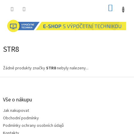
Přejít
NÁKUP
na
obsah
KOŠÍK
STR8
Žádné produkty značky
STR8
nebyly nalezeny...
Z
á
p
a
Vše o nákupu
t
Jak nakupovat
í
Obchodní podmínky
Podmínky ochrany osobních údajů
Kontakty