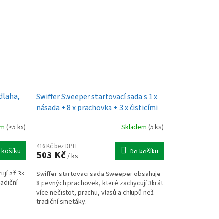
dlaha,
Swiffer Sweeper startovací sada s 1 x
násada + 8 x prachovka + 3 x čisticími
ubrousky
em
(>5 ks)
Skladem
(5 ks)
416 Kč bez DPH
 košíku
Do košíku
503 Kč
/ ks
jí až 3×
Swiffer startovací sada Sweeper obsahuje
radiční
8 pevných prachovek, které zachycují 3krát
více nečistot, prachu, vlasů a chlupů než
tradiční smetáky.