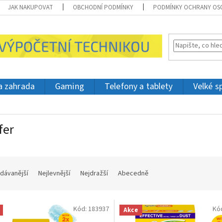
JAK NAKUPOVAT
OBCHODNÍ PODMÍNKY
PODMÍNKY OCHRANY OS
 a zahrada
Gaming
Telefony a tablety
Velké s
fer
dávanější
Nejlevnější
Nejdražší
Abecedně
Kód:
183937
Kó
Akce