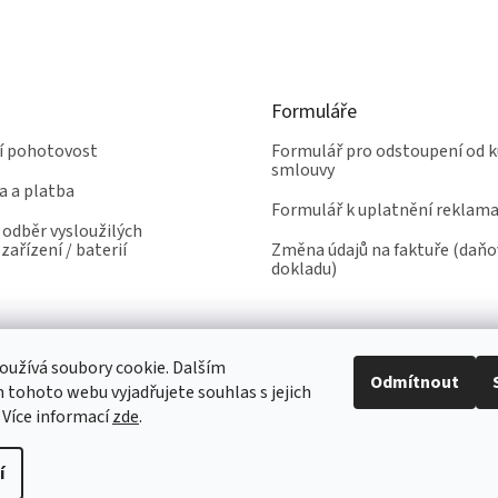
Formuláře
ní pohotovost
Formulář pro odstoupení od k
smlouvy
a a platba
Formulář k uplatnění reklam
odběr vysloužilých
zařízení / baterií
Změna údajů na faktuře (daň
dokladu)
užívá soubory cookie. Dalším
Odmítnout
tohoto webu vyjadřujete souhlas s jejich
 Více informací
zde
.
í
yhrazena.
Upravit nastavení cookies