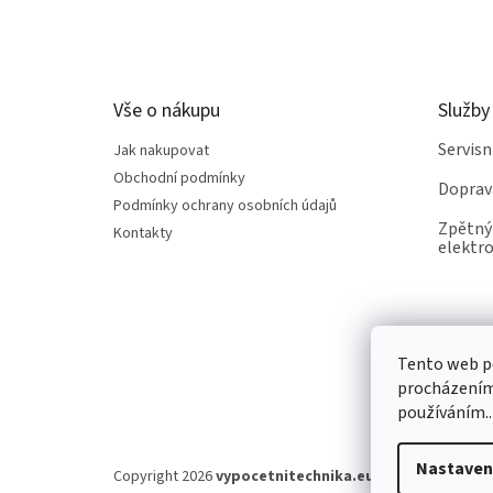
á
p
a
t
Vše o nákupu
Služby
í
Servis
Jak nakupovat
Obchodní podmínky
Doprav
Podmínky ochrany osobních údajů
Zpětný 
Kontakty
elektro
Tento web po
procházením 
používáním..
Nastaven
Copyright 2026
vypocetnitechnika.eu
. Všechna práva v