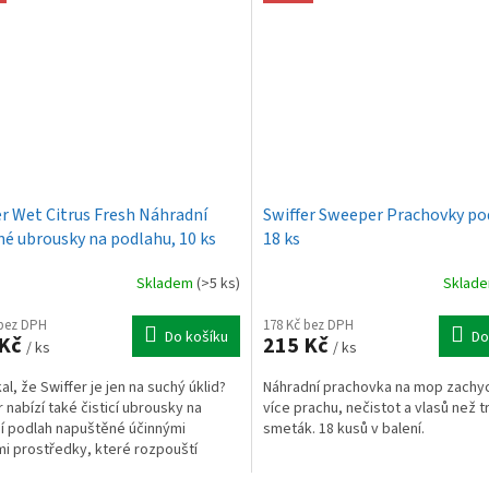
er Wet Citrus Fresh Náhradní
Swiffer Sweeper Prachovky po
né ubrousky na podlahu, 10 ks
18 ks
Skladem
(>5 ks)
Sklad
 bez DPH
178 Kč bez DPH
Do košíku
Do
 Kč
215 Kč
/ ks
/ ks
al, že Swiffer je jen na suchý úklid?
Náhradní prachovka na mop zachycu
r nabízí také čisticí ubrousky na
více prachu, nečistot a vlasů než t
ní podlah napuštěné účinnými
smeták. 18 kusů v balení.
ími prostředky, které rozpouští
ty,...