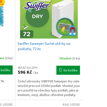
Swiffer Sweeper Suché utěrky na
podlahu, 72 ks
dem
(3 ks)
Skladem
(1 ks)
493 Kč bez DPH
 košíku
Do košíku
596 Kč
/ ks
 9x.
Čisticí ubrousky SWIFFER Sweeper Dry vám
umožní precizní čištění podlah. Vhodné jsou
pro použití na všechny typy podlah, jako je
linoleum, vinyl, dlažba i dřevěné podlahy.
d:
103265
Kód:
103261