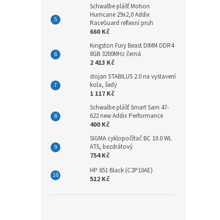
Schwalbe plášť Motion
Hurricane 29x2,0 Addix
RaceGuard reflexní pruh
660 Kč
Kingston Fury Beast DIMM DDR4
8GB 3200MHz černá
2 413 Kč
stojan STABILUS 2.0 na vystavení
kola, šedý
1 117 Kč
Schwalbe plášť Smart Sam 47-
622 new Addix Performance
400 Kč
SIGMA cyklopočítač BC 10.0 WL
ATS, bezdrátový
754 Kč
HP 651 Black (C2P10AE)
512 Kč