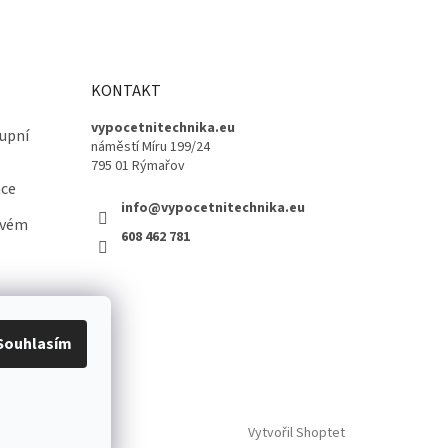
KONTAKT
vypocetnitechnika.eu
upní
náměstí Míru 199/24
795 01 Rýmařov
ace
info@vypocetnitechnika.eu
ovém
608 462 781
Souhlasím
Vytvořil Shoptet