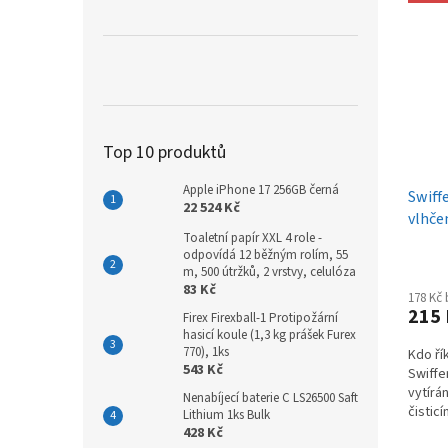
Top 10 produktů
Apple iPhone 17 256GB černá
Swiff
22 524 Kč
vlhče
Toaletní papír XXL 4 role -
odpovídá 12 běžným rolím, 55
m, 500 útržků, 2 vrstvy, celulóza
83 Kč
178 Kč
215
Firex Firexball-1 Protipožární
hasicí koule (1,3 kg prášek Furex
770), 1ks
Kdo řík
543 Kč
Swiffe
vytírá
Nenabíjecí baterie C LS26500 Saft
čistic
Lithium 1ks Bulk
nečisto
428 Kč