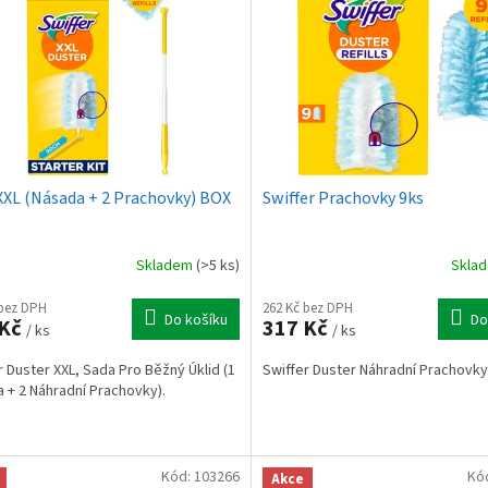
XXL (Násada + 2 Prachovky) BOX
Swiffer Prachovky 9ks
Skladem
(>5 ks)
Skla
 bez DPH
262 Kč bez DPH
Do košíku
Do
 Kč
317 Kč
/ ks
/ ks
r Duster XXL, Sada Pro Běžný Úklid (1
Swiffer Duster Náhradní Prachovky
 + 2 Náhradní Prachovky).
Kód:
103266
Kó
Akce