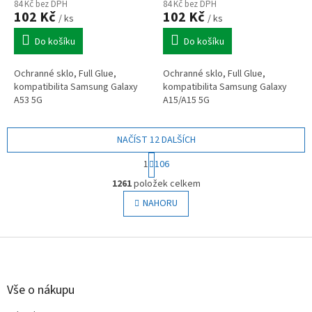
84 Kč bez DPH
84 Kč bez DPH
102 Kč
102 Kč
/ ks
/ ks
Do košíku
Do košíku
Ochranné sklo, Full Glue,
Ochranné sklo, Full Glue,
kompatibilita Samsung Galaxy
kompatibilita Samsung Galaxy
A53 5G
A15/A15 5G
NAČÍST 12 DALŠÍCH
S
1
106
t
O
r
1261
položek celkem
v
á
l
NAHORU
n
á
k
o
d
v
Z
a
á
c
á
n
í
p
í
p
a
Vše o nákupu
r
t
v