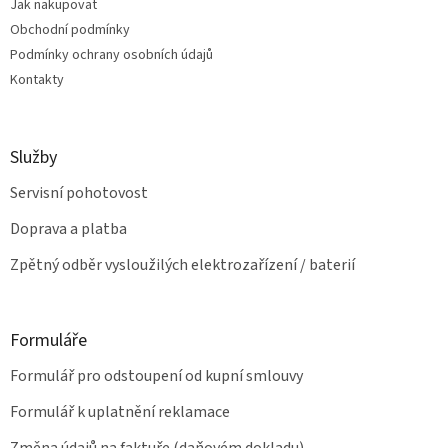
Jak nakupovat
í
k
Obchodní podmínky
y
v
Podmínky ochrany osobních údajů
ý
Kontakty
p
i
s
u
Služby
Servisní pohotovost
Doprava a platba
Zpětný odběr vysloužilých elektrozařízení / baterií
Formuláře
Formulář pro odstoupení od kupní smlouvy
Formulář k uplatnění reklamace
Změna údajů na faktuře (daňovém dokladu)