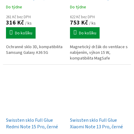
Do týdne
Do týdne
261 Kč bez DPH
622 Kč bez DPH
316 Kč
753 Kč
/ ks
/ ks
Do košíku
Do košíku
Ochranné sklo 3D, kompatibilita
Magnetický držák do ventilace s
Samsung Galaxy A36 5G
nabíjením, výkon 15 W,
kompatibilita MagSafe
Swissten sklo Full Glue
Swissten sklo Full Glue
Redmi Note 15 Pro, černé
Xiaomi Note 13 Pro, černé