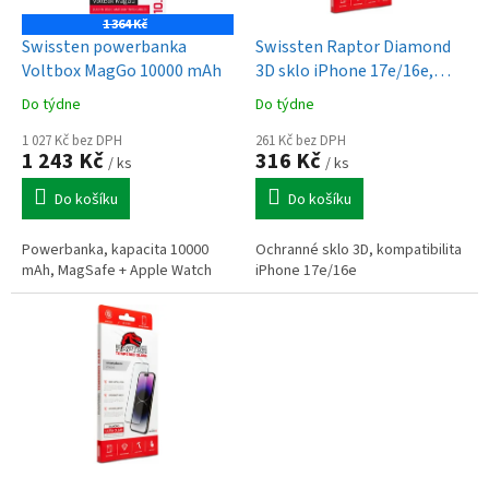
u
o
k
1 364 Kč
d
t
Swissten powerbanka
Swissten Raptor Diamond
u
ů
Voltbox MagGo 10000 mAh
3D sklo iPhone 17e/16e,
k
černé
Do týdne
Do týdne
t
ů
1 027 Kč bez DPH
261 Kč bez DPH
1 243 Kč
316 Kč
/ ks
/ ks
Do košíku
Do košíku
Powerbanka, kapacita 10000
Ochranné sklo 3D, kompatibilita
mAh, MagSafe + Apple Watch
iPhone 17e/16e