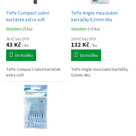
u
o
k
d
t
TePe Compact zubní
TePe Angle mezizubní
u
ů
kartáček extra soft
kartáčky 0,5mm 6ks
k
Skladem
(5 ks)
Skladem
(>5 ks)
t
ů
36 Kč bez DPH
109 Kč bez DPH
43 Kč
132 Kč
/ ks
/ ks
Do košíku
Do košíku
TePe Compact zubní kartáček
TePe Angle mezizubní kartáčky
extra soft
0,5mm 6ks