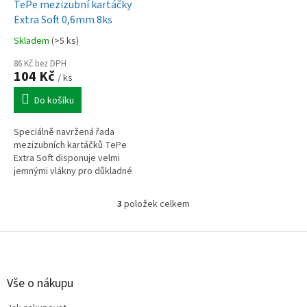
TePe mezizubní kartáčky
Extra Soft 0,6mm 8ks
Skladem
(>5 ks)
86 Kč bez DPH
104 Kč
/ ks
Do košíku
Speciálně navržená řada
mezizubních kartáčků TePe
Extra Soft disponuje velmi
jemnými vlákny pro důkladné
čištění mezizubních prostor a
šetrnou péči o citlivé a
3
položek celkem
O
traumatizované...
v
l
Z
á
á
d
p
a
a
Vše o nákupu
c
t
í