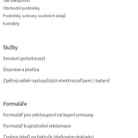
Jak nakupovat
í
p
Obchodní podmínky
r
v
Podmínky ochrany osobních údajů
k
Kontakty
y
v
ý
p
Služby
i
s
Servisní pohotovost
u
Doprava a platba
Zpětný odběr vysloužilých elektrozařízení / baterií
Formuláře
Formulář pro odstoupení od kupní smlouvy
Formulář k uplatnění reklamace
Změna údajů na faktuře (daňovém dokladu)