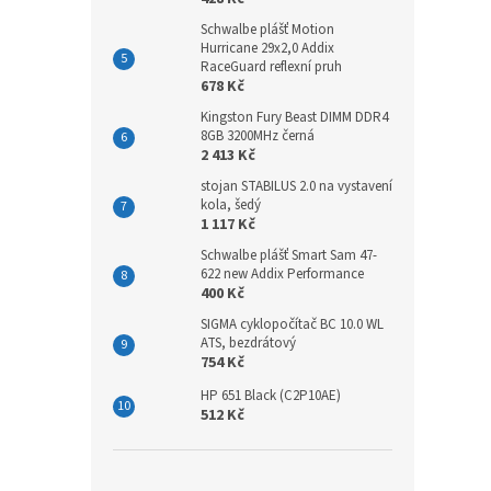
Schwalbe plášť Motion
Hurricane 29x2,0 Addix
RaceGuard reflexní pruh
678 Kč
Kingston Fury Beast DIMM DDR4
8GB 3200MHz černá
2 413 Kč
stojan STABILUS 2.0 na vystavení
kola, šedý
1 117 Kč
Schwalbe plášť Smart Sam 47-
622 new Addix Performance
400 Kč
SIGMA cyklopočítač BC 10.0 WL
ATS, bezdrátový
754 Kč
HP 651 Black (C2P10AE)
512 Kč