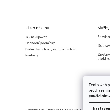
Z
á
p
a
t
Vše o nákupu
Služby
í
Servis
Jak nakupovat
Obchodní podmínky
Doprav
Podmínky ochrany osobních údajů
Zpětný 
Kontakty
elektro
Tento web po
procházením 
používáním..
Nastaven