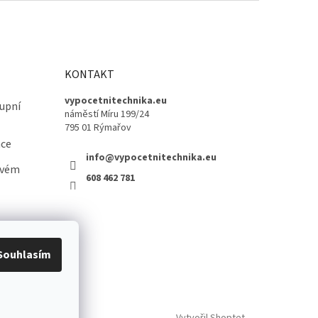
KONTAKT
vypocetnitechnika.eu
upní
náměstí Míru 199/24
795 01 Rýmařov
ace
info@vypocetnitechnika.eu
ovém
608 462 781
Souhlasím