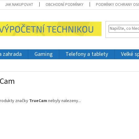
JAK NAKUPOVAT
OBCHODNÍ PODMÍNKY
PODMÍNKY OCHRANY OS
 a zahrada
Gaming
Telefony a tablety
Velké s
eCam
rodukty značky
TrueCam
nebyly nalezeny...