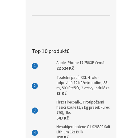
a
n
e
l
Top 10 produktů
Apple iPhone 17 256GB černá
22 524 Kč
Toaletní papír XXL 4 role -
odpovídá 12 běžným rolím, 55
m, 500 útržků, 2 vrstvy, celulóza
83 Kč
Firex Firexball-1 Protipožární
hasicí koule (1,3 kg prášek Furex
770), 1ks
543 Kč
Nenabíjecí baterie C LS26500 Saft
Lithium 1ks Bulk
428 Kč