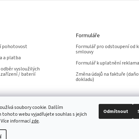
Formuláře
ní pohotovost
Formulář pro odstoupení od k
smlouvy
a a platba
Formulář k uplatnění reklam
odběr vysloužilých
zařízení / baterií
Změna údajů na faktuře (daň
dokladu)
užívá soubory cookie. Dalším
Odmítnout
tohoto webu vyjadřujete souhlas s jejich
 Více informací
zde
.
í