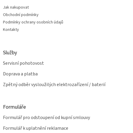
t
í
Jak nakupovat
í
p
Obchodní podmínky
r
v
Podmínky ochrany osobních údajů
k
Kontakty
y
v
ý
p
Služby
i
s
Servisní pohotovost
u
Doprava a platba
Zpětný odběr vysloužilých elektrozařízení / baterií
Formuláře
Formulář pro odstoupení od kupní smlouvy
Formulář k uplatnění reklamace