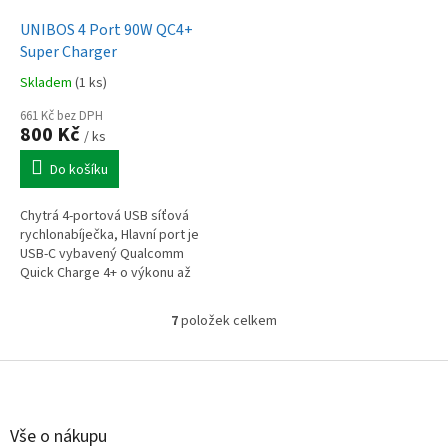
UNIBOS 4 Port 90W QC4+
Super Charger
Skladem
(1 ks)
661 Kč bez DPH
800 Kč
/ ks
Do košíku
Chytrá 4-portová USB síťová
rychlonabíječka, Hlavní port je
USB-C vybavený Qualcomm
Quick Charge 4+ o výkonu až
60W
7
položek celkem
O
v
l
Z
á
á
d
p
a
a
Vše o nákupu
c