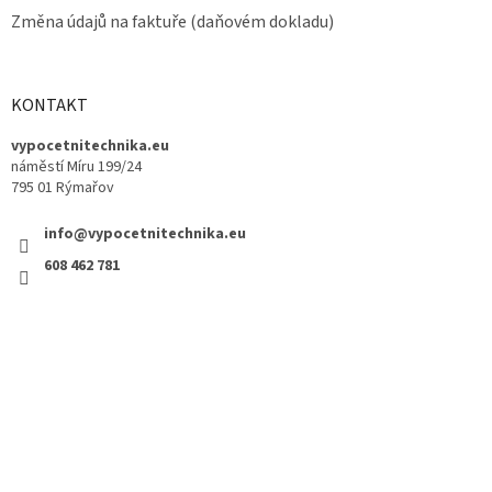
Změna údajů na faktuře (daňovém dokladu)
KONTAKT
vypocetnitechnika.eu
náměstí Míru 199/24
795 01 Rýmařov
info@vypocetnitechnika.eu
608 462 781