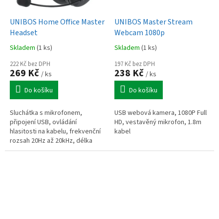
UNIBOS Home Office Master
UNIBOS Master Stream
Headset
Webcam 1080p
Skladem
(1 ks)
Skladem
(1 ks)
222 Kč bez DPH
197 Kč bez DPH
269 Kč
238 Kč
/ ks
/ ks
Do košíku
Do košíku
Sluchátka s mikrofonem,
USB webová kamera, 1080P Full
připojení USB, ovládání
HD, vestavěný mikrofon, 1.8m
hlasitosti na kabelu, frekvenční
kabel
rozsah 20Hz až 20kHz, délka
kabelu 1.8m, barva černá