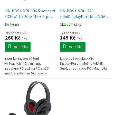
u
o
k
d
t
UNIBOS UNRI-106 Riser card
UNIBOS UNDH-220
u
ů
PCIe x1 to PCIe x16 + 6-pin
miniDisplayPort M -> VGA F
k
power cable
adaptér
Do týdne
Skladem
(2 ks)
t
ů
215 Kč bez DPH
123 Kč bez DPH
260 Kč
149 Kč
/ ks
/ ks
Do košíku
Do košíku
riser karta, pro těžení
kabelová redukce Mini
virtuálních měn, mining,
DisplayPort (male) na VGA (D-
redukuje PCIe x1 na PCIe x16
Sub), vhodná pro PC i Mac, bílá
navíc s externím 6-pinovým
napájecím kabelem