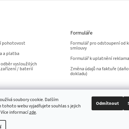
Formuláře
ní pohotovost
Formulář pro odstoupení od k
smlouvy
a a platba
Formulář k uplatnění reklam
odběr vysloužilých
zařízení / baterií
Změna údajů na faktuře (daň
dokladu)
užívá soubory cookie. Dalším
Odmítnout
tohoto webu vyjadřujete souhlas s jejich
 Více informací
zde
.
í