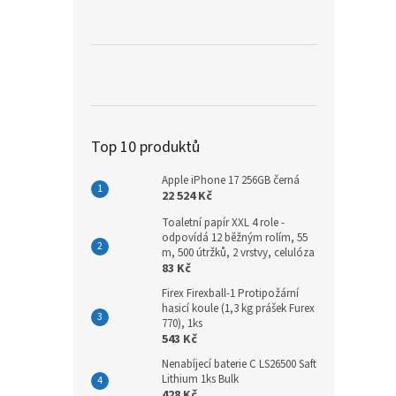
a
n
e
l
Top 10 produktů
Apple iPhone 17 256GB černá
22 524 Kč
Toaletní papír XXL 4 role -
odpovídá 12 běžným rolím, 55
m, 500 útržků, 2 vrstvy, celulóza
83 Kč
Firex Firexball-1 Protipožární
hasicí koule (1,3 kg prášek Furex
770), 1ks
543 Kč
Nenabíjecí baterie C LS26500 Saft
Lithium 1ks Bulk
428 Kč