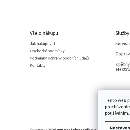
Z
á
p
a
t
Vše o nákupu
Služby
í
Servis
Jak nakupovat
Obchodní podmínky
Doprav
Podmínky ochrany osobních údajů
Zpětný 
Kontakty
elektro
Tento web po
procházením 
používáním..
Nastaven