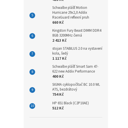
Schwalbe plášť Motion
Hurricane 29x2,0 Addix
RaceGuard reflexní pruh
660 Kč
Kingston Fury Beast DIMM DDR4
8GB 3200MHz černá
2 413 Kč
stojan STABILUS 2.0 na vystavení
kola, šedý
1 117 Kč
Schwalbe plášť Smart Sam 47-
622 new Addix Performance
400 Kč
SIGMA cyklopočítač BC 10.0 WL
ATS, bezdrátový
754 Kč
HP 651 Black (C2P10AE)
512 Kč