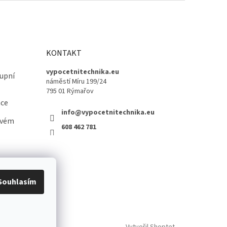
KONTAKT
vypocetnitechnika.eu
upní
náměstí Míru 199/24
795 01 Rýmařov
ace
info@vypocetnitechnika.eu
ovém
608 462 781
Souhlasím