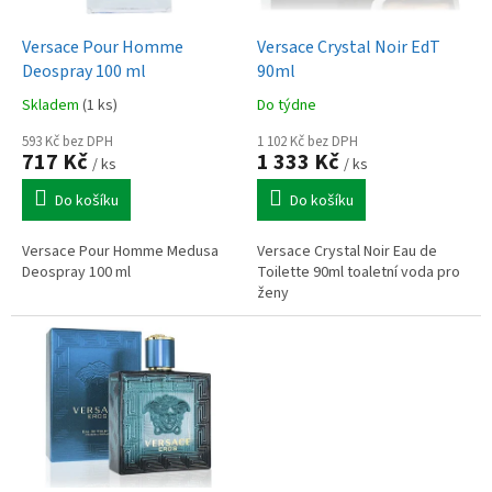
u
o
k
d
t
Versace Pour Homme
Versace Crystal Noir EdT
u
ů
Deospray 100 ml
90ml
k
Skladem
(1 ks)
Do týdne
t
ů
593 Kč bez DPH
1 102 Kč bez DPH
717 Kč
1 333 Kč
/ ks
/ ks
Do košíku
Do košíku
Versace Pour Homme Medusa
Versace Crystal Noir Eau de
Deospray 100 ml
Toilette 90ml toaletní voda pro
ženy