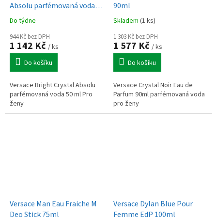
Absolu parfémovaná voda
90ml
50 ml Pro ženy
Do týdne
Skladem
(1 ks)
944 Kč bez DPH
1 303 Kč bez DPH
1 142 Kč
1 577 Kč
/ ks
/ ks
Do košíku
Do košíku
Versace Bright Crystal Absolu
Versace Crystal Noir Eau de
parfémovaná voda 50 ml Pro
Parfum 90ml parfémovaná voda
ženy
pro ženy
Versace Man Eau Fraiche M
Versace Dylan Blue Pour
Deo Stick 75ml
Femme EdP 100ml