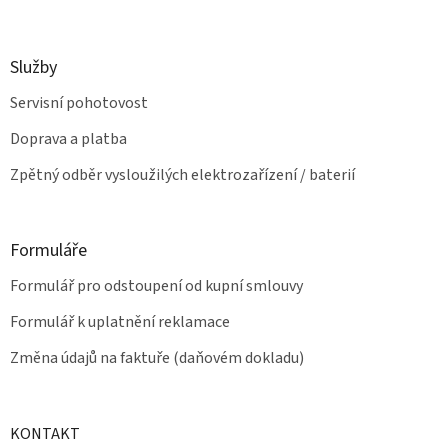
v
ý
p
Služby
i
s
Servisní pohotovost
u
Doprava a platba
Zpětný odběr vysloužilých elektrozařízení / baterií
Formuláře
Formulář pro odstoupení od kupní smlouvy
Formulář k uplatnění reklamace
Změna údajů na faktuře (daňovém dokladu)
KONTAKT