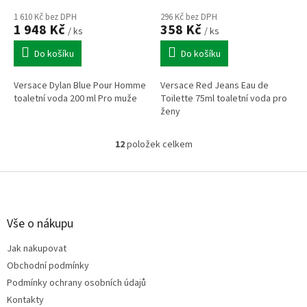
1 610 Kč bez DPH
296 Kč bez DPH
1 948 Kč
358 Kč
/ ks
/ ks
Do košíku
Do košíku
Versace Dylan Blue Pour Homme
Versace Red Jeans Eau de
toaletní voda 200 ml Pro muže
Toilette 75ml toaletní voda pro
ženy
12
položek celkem
O
v
l
Z
á
á
d
p
a
a
Vše o nákupu
c
t
í
Jak nakupovat
í
p
Obchodní podmínky
r
v
Podmínky ochrany osobních údajů
k
Kontakty
y