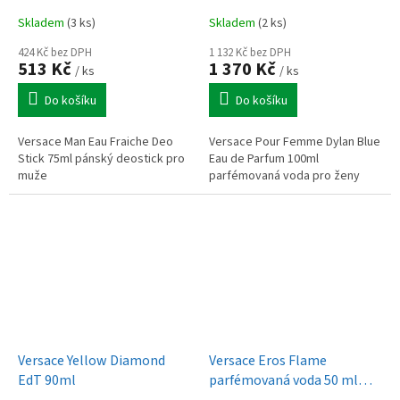
Skladem
(3 ks)
Skladem
(2 ks)
424 Kč bez DPH
1 132 Kč bez DPH
513 Kč
1 370 Kč
/ ks
/ ks
Do košíku
Do košíku
Versace Man Eau Fraiche Deo
Versace Pour Femme Dylan Blue
Stick 75ml pánský deostick pro
Eau de Parfum 100ml
muže
parfémovaná voda pro ženy
Versace Yellow Diamond
Versace Eros Flame
EdT 90ml
parfémovaná voda 50 ml
Pro muže