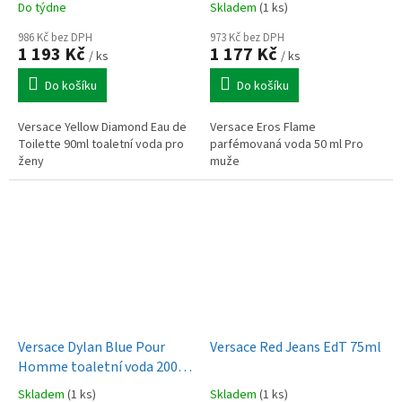
Do týdne
Skladem
(1 ks)
986 Kč bez DPH
973 Kč bez DPH
1 193 Kč
1 177 Kč
/ ks
/ ks
Do košíku
Do košíku
Versace Yellow Diamond Eau de
Versace Eros Flame
Toilette 90ml toaletní voda pro
parfémovaná voda 50 ml Pro
ženy
muže
Versace Dylan Blue Pour
Versace Red Jeans EdT 75ml
Homme toaletní voda 200
ml Pro muže
Skladem
(1 ks)
Skladem
(1 ks)