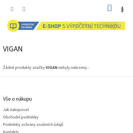
Přejít
NÁKUP
na
obsah
KOŠÍK
VIGAN
Žádné produkty značky
VIGAN
nebyly nalezeny...
Z
á
p
a
Vše o nákupu
t
Jak nakupovat
í
Obchodní podmínky
Podmínky ochrany osobních údajů
Kontakty