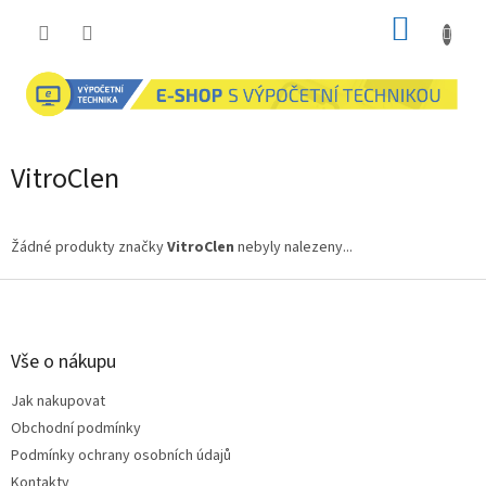
Přejít
NÁKUP
na
obsah
KOŠÍK
VitroClen
Žádné produkty značky
VitroClen
nebyly nalezeny...
Z
á
p
a
Vše o nákupu
t
Jak nakupovat
í
Obchodní podmínky
Podmínky ochrany osobních údajů
Kontakty