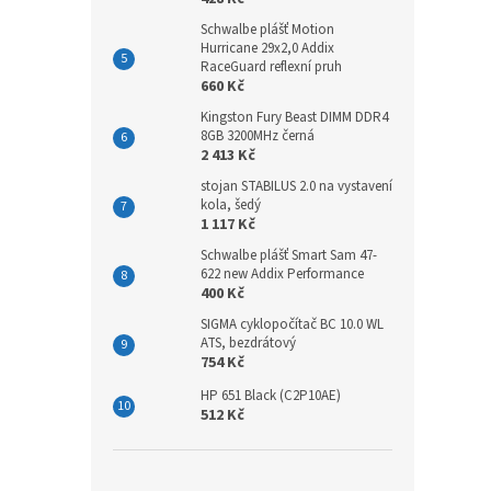
Schwalbe plášť Motion
Hurricane 29x2,0 Addix
RaceGuard reflexní pruh
660 Kč
Kingston Fury Beast DIMM DDR4
8GB 3200MHz černá
2 413 Kč
stojan STABILUS 2.0 na vystavení
kola, šedý
1 117 Kč
Schwalbe plášť Smart Sam 47-
622 new Addix Performance
400 Kč
SIGMA cyklopočítač BC 10.0 WL
ATS, bezdrátový
754 Kč
HP 651 Black (C2P10AE)
512 Kč