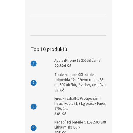
a
n
e
l
Top 10 produktů
Apple iPhone 17 256GB černá
22 524 Kč
Toaletní papír XXL 4 role -
odpovídá 12 běžným rolím, 55
m, 500 útržků, 2 vrstvy, celulóza
83 Kč
Firex Firexball-1 Protipožární
hasicí koule (1,3 kg prášek Furex
770), 1ks
543 Kč
Nenabíjecí baterie C LS26500 Saft
Lithium 1ks Bulk
428 Kč