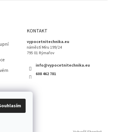
KONTAKT
vypocetnitechnika.eu
upní
náměstí Míru 199/24
795 01 Rýmařov
ace
info@vypocetnitechnika.eu
ovém
608 462 781
Souhlasím