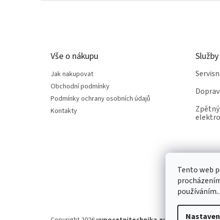
Z
á
p
a
t
Vše o nákupu
Služby
í
Servis
Jak nakupovat
Obchodní podmínky
Doprav
Podmínky ochrany osobních údajů
Zpětný 
Kontakty
elektro
Tento web po
procházením 
používáním..
Nastaven