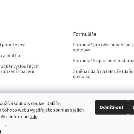
Formuláře
ní pohotovost
Formulář pro odstoupení od k
smlouvy
a a platba
Formulář k uplatnění reklam
odběr vysloužilých
zařízení / baterií
Změna údajů na faktuře (daň
dokladu)
užívá soubory cookie. Dalším
Odmítnout
tohoto webu vyjadřujete souhlas s jejich
 Více informací
zde
.
í