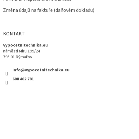
Změna údajů na faktuře (daňovém dokladu)
KONTAKT
vypocetnitechnika.eu
náměstí Míru 199/24
795 01 Rýmařov
info@vypocetnitechnika.eu
608 462 781