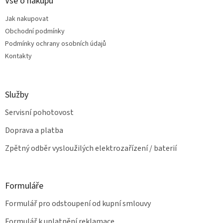
a
Vše o nákupu
c
t
í
Jak nakupovat
í
p
Obchodní podmínky
r
v
Podmínky ochrany osobních údajů
k
Kontakty
y
v
ý
p
Služby
i
s
Servisní pohotovost
u
Doprava a platba
Zpětný odběr vysloužilých elektrozařízení / baterií
Formuláře
Formulář pro odstoupení od kupní smlouvy
Formulář k uplatnění reklamace