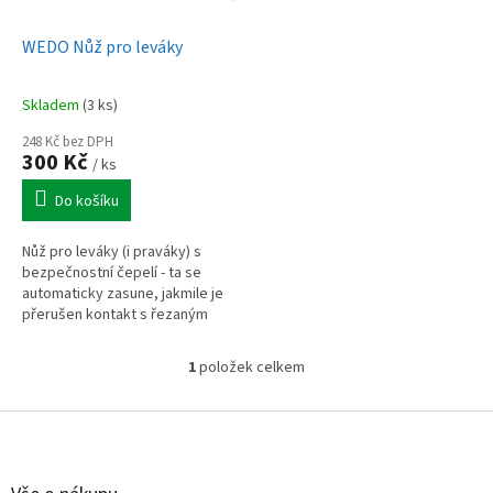
u
o
k
d
t
WEDO Nůž pro leváky
u
ů
k
Skladem
(3 ks)
t
ů
248 Kč bez DPH
300 Kč
/ ks
Do košíku
Nůž pro leváky (i praváky) s
bezpečnostní čepelí - ta se
automaticky zasune, jakmile je
přerušen kontakt s řezaným
materiálem. Kovová rukojeť s
gumovým úchopem padne
1
položek celkem
O
dobře do...
v
l
Z
á
á
d
p
a