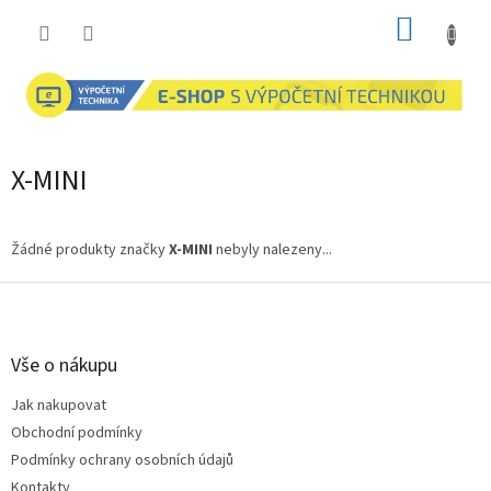
Přejít
NÁKUP
na
obsah
KOŠÍK
X-MINI
Žádné produkty značky
X-MINI
nebyly nalezeny...
Z
á
p
a
Vše o nákupu
t
Jak nakupovat
í
Obchodní podmínky
Podmínky ochrany osobních údajů
Kontakty