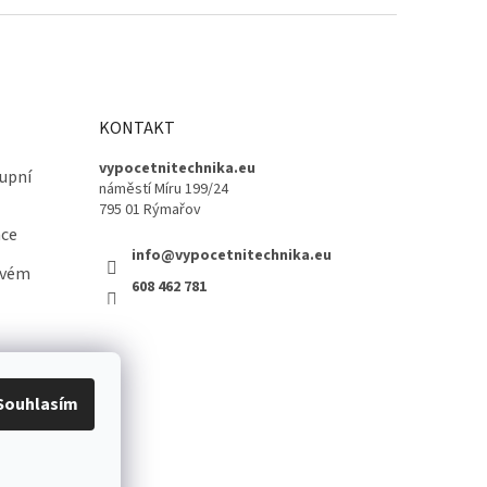
KONTAKT
vypocetnitechnika.eu
upní
náměstí Míru 199/24
795 01 Rýmařov
ace
info@vypocetnitechnika.eu
ovém
608 462 781
Souhlasím