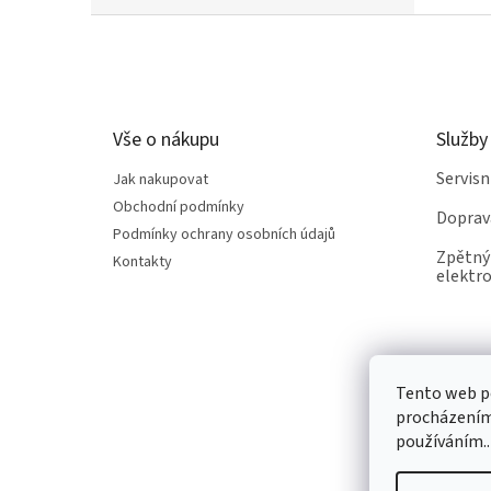
Z
á
p
a
t
Vše o nákupu
Služby
í
Servis
Jak nakupovat
Obchodní podmínky
Doprav
Podmínky ochrany osobních údajů
Zpětný 
Kontakty
elektro
Tento web po
procházením 
používáním..