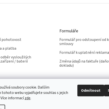
Formuláře
ní pohotovost
Formulář pro odstoupení od k
smlouvy
a a platba
Formulář k uplatnění reklam
odběr vysloužilých
zařízení / baterií
Změna údajů na faktuře (daň
dokladu)
užívá soubory cookie. Dalším
Odmítnout
tohoto webu vyjadřujete souhlas s jejich
 Více informací
zde
.