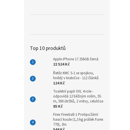
a
n
e
l
Top 10 produktů
Apple iPhone 17 256GB černá
22 524 Kč
Řetěz KMC S-1 se spojkou,
hnědý v krabičce - 112 článků
124 Kč
Toaletní papír XXL 4 role -
odpovídá 12 běžným rolím, 55
m, 500 útržků, 2 vrstvy, celulóza
85 Kč
Firex Firexball-1 Protipožární
hasicí koule (1,3 kg prášek Furex
770), 1ks
544 Kč