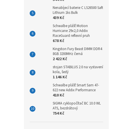
Nenabíjecí baterie C LS26500 Saft
Lithium 1ks Bulk
439 Kč
Schwalbe plášť Motion
Hurricane 29x2,0 Addix
RaceGuard reflexní pruh
678 Kč
Kingston Fury Beast DIMM DDR4
8GB 3200MHz černá
2 422 Kč
stojan STABILUS 2.0 na vystavení
kola, šedý
1 146 Kč
Schwalbe plášť Smart Sam 47-
622 new Addix Performance
410 Kč
SIGMA cyklopočítač BC 10.0 WL
ATS, bezdrátový
754 Kč