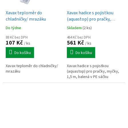
Xavax teploměr do
Xavax hadice s pojistkou
chladničky/ mrazáku
(aquastop) pro pračky,
myčky, 1,5 m, balená v PE
Do týdne
Skladem
(2 ks)
sáčku
88 Kč bez DPH
464 Kč bez DPH
107 Kč
561 Kč
/ ks
/ ks
Do košíku
Do košíku
Xavax teploměr do chladničky/
Xavax hadice s pojistkou
mrazáku
(aquastop) pro pračky, myčky,
1,5 m, balená v PE sáčku