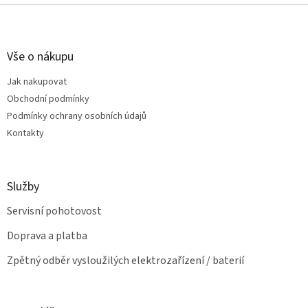
v
Z
a
á
c
á
n
í
p
í
p
a
Vše o nákupu
r
t
v
Jak nakupovat
í
k
Obchodní podmínky
y
v
Podmínky ochrany osobních údajů
ý
Kontakty
p
i
s
u
Služby
Servisní pohotovost
Doprava a platba
Zpětný odběr vysloužilých elektrozařízení / baterií