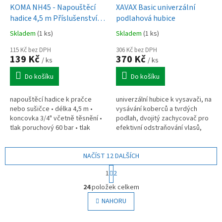
KOMA NH45 - Napouštěcí
XAVAX Basic univerzální
hadice 4,5 m Příslušenství k
podlahová hubice
pračkám a sušičkám
Skladem
(1 ks)
Skladem
(1 ks)
115 Kč bez DPH
306 Kč bez DPH
139 Kč
370 Kč
/ ks
/ ks
Do košíku
Do košíku
napouštěcí hadice k pračce
univerzální hubice k vysavači, na
nebo sušičce • délka 4,5 m •
vysávání koberců a tvrdých
koncovka 3/4" včetně těsnění •
podlah, dvojitý zachycovač pro
tlak poruchový 60 bar • tlak
efektivní odstraňování vlasů,
pracovní 20 bar • max. teplota:
chlupů a vláken, připojení k
25 °C • počet ks v balení - 1ks
trubici s průměrem 35 a 32 mm
NAČÍST 12 DALŠÍCH
S
1
2
t
O
r
24
položek celkem
v
á
l
NAHORU
n
á
k
o
d