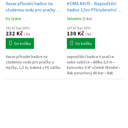
Xavax přívodní hadice na
KOMA NH35 - Napouštěcí
studenou vodu pro pračky a
hadice 3,5m Příslušenství k
myčky, 1,5 m, balená v PE
pračkám a sušičkám
Do týdne
Skladem
(1 ks)
sáčku
192 Kč bez DPH
107 Kč bez DPH
232 Kč
130 Kč
/ ks
/ ks
Do košíku
Do košíku
Xavax přívodní hadice na
napouštěcí hadice k pračce
studenou vodu pro pračky a
nebo sušičce • délka 3,5 m •
myčky, 1,5 m, balená v PE sáčku
koncovka 3/4" včetně těsnění •
tlak poruchový 60 bar • tlak
pracovní 20 bar • max. teplota:
25 °C • počet ks v balení - 1ks