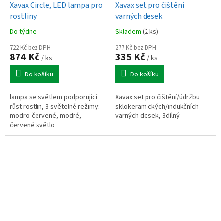
Xavax Circle, LED lampa pro
Xavax set pro čištění
rostliny
varných desek
Do týdne
Skladem
(2 ks)
722 Kč bez DPH
277 Kč bez DPH
874 Kč
335 Kč
/ ks
/ ks
Do košíku
Do košíku
lampa se světlem podporující
Xavax set pro čištění/údržbu
růst rostlin, 3 světelné režimy:
sklokeramických/indukčních
modro-červené, modré,
varných desek, 3dílný
červené světlo