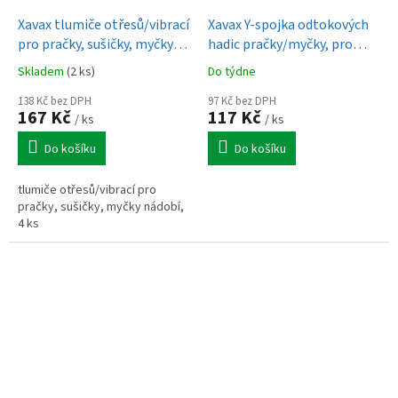
Xavax tlumiče otřesů/vibrací
Xavax Y-spojka odtokových
pro pračky, sušičky, myčky
hadic pračky/myčky, pro
nádobí, 4 ks
průměr hadic 20 mm
Skladem
(2 ks)
Do týdne
138 Kč bez DPH
97 Kč bez DPH
167 Kč
117 Kč
/ ks
/ ks
Do košíku
Do košíku
tlumiče otřesů/vibrací pro
pračky, sušičky, myčky nádobí,
4 ks