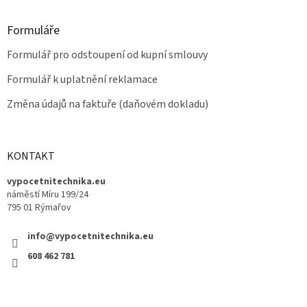
Formuláře
Formulář pro odstoupení od kupní smlouvy
Formulář k uplatnění reklamace
Změna údajů na faktuře (daňovém dokladu)
KONTAKT
vypocetnitechnika.eu
náměstí Míru 199/24
795 01 Rýmařov
info@vypocetnitechnika.eu
608 462 781