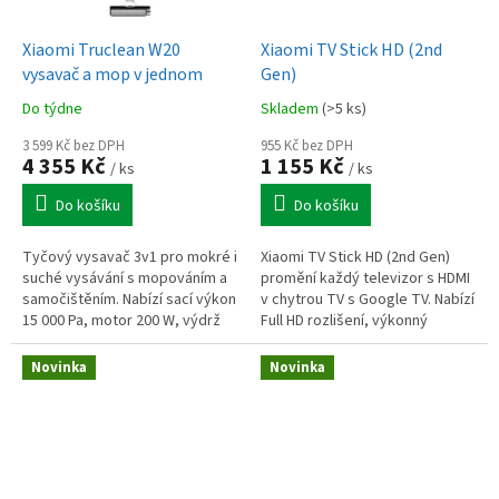
Xiaomi Truclean W20
Xiaomi TV Stick HD (2nd
vysavač a mop v jednom
Gen)
Do týdne
Skladem
(>5 ks)
3 599 Kč bez DPH
955 Kč bez DPH
4 355 Kč
1 155 Kč
/ ks
/ ks
Do košíku
Do košíku
Tyčový vysavač 3v1 pro mokré i
Xiaomi TV Stick HD (2nd Gen)
suché vysávání s mopováním a
promění každý televizor s HDMI
samočištěním. Nabízí sací výkon
v chytrou TV s Google TV. Nabízí
15 000 Pa, motor 200 W, výdrž
Full HD rozlišení, výkonný
30 min, rychlost kartáče 500
čtyřjádrový procesor, Wi-Fi 5,
ot./min a ovládání jednou...
Bluetooth 5.0, podporu...
Novinka
Novinka