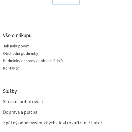
á
k
o
d
v
Z
a
á
c
á
n
í
p
í
p
a
Vše o nákupu
r
t
v
Jak nakupovat
í
k
Obchodní podmínky
y
v
Podmínky ochrany osobních údajů
ý
Kontakty
p
i
s
u
Služby
Servisní pohotovost
Doprava a platba
Zpětný odběr vysloužilých elektrozařízení / baterií