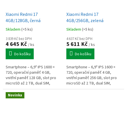
Xiaomi Redmi 17
Xiaomi Redmi 17
4GB/128GB, černá
4GB/256GB, zelená
Skladem
(>5 ks)
Skladem
(>5 ks)
3 839 Kč bez DPH
4 637 Kč bez DPH
4 645 Kč
5 611 Kč
/ ks
/ ks
Do košíku
Do košíku
Smartphone – 6,9" IPS 1600 ×
Smartphone – 6,9" IPS 1600 ×
720, operační paměť 4 GB,
720, operační paměť 4 GB,
vnitřní paměť 128 GB, slot pro
vnitřní paměť 256 GB, slot pro
microSD až 2 TB, dual SIM,
microSD až 2 TB, dual SIM,
osmijádrový procesor 2,0 GHz,
osmijádrový procesor 2,0 GHz,
fotoaparát: 50Mpx hlavní +
fotoaparát: 50Mpx hlavní +
Novinka
8Mpx...
8Mpx...