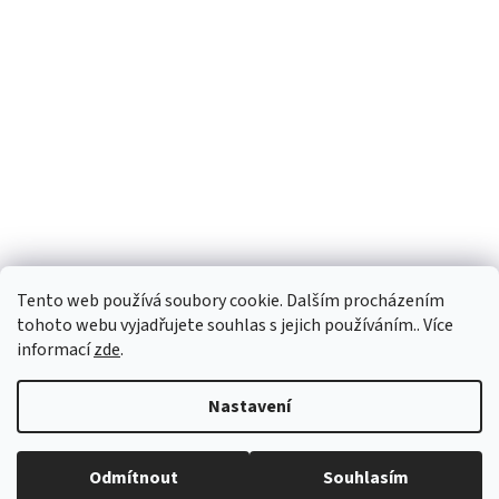
Tento web používá soubory cookie. Dalším procházením
tohoto webu vyjadřujete souhlas s jejich používáním.. Více
informací
zde
.
Vytvořil Shoptet
Nastavení
Copyright 2026
vypocetnitechnika.eu
. Všechna práva vyhrazena.
Odmítnout
Souhlasím
Upravit nastavení cookies