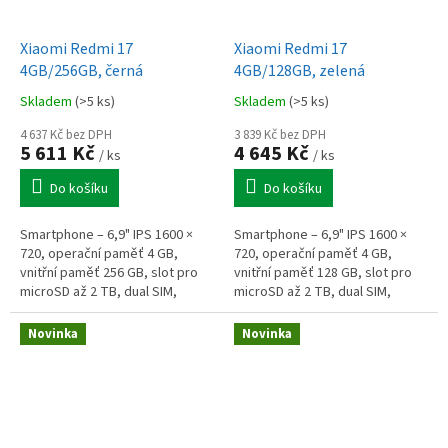
Xiaomi Redmi 17
Xiaomi Redmi 17
4GB/256GB, černá
4GB/128GB, zelená
Skladem
(>5 ks)
Skladem
(>5 ks)
4 637 Kč bez DPH
3 839 Kč bez DPH
5 611 Kč
4 645 Kč
/ ks
/ ks
Do košíku
Do košíku
Smartphone – 6,9" IPS 1600 ×
Smartphone – 6,9" IPS 1600 ×
720, operační paměť 4 GB,
720, operační paměť 4 GB,
vnitřní paměť 256 GB, slot pro
vnitřní paměť 128 GB, slot pro
microSD až 2 TB, dual SIM,
microSD až 2 TB, dual SIM,
osmijádrový procesor 2,0 GHz,
osmijádrový procesor 2,0 GHz,
fotoaparát: 50Mpx hlavní +
fotoaparát: 50Mpx hlavní +
Novinka
Novinka
8Mpx...
8Mpx...