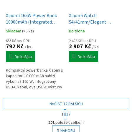
Xiaomi 165W Power Bank
Xiaomi Watch
10000mAh (Integrated
S4/41mm/Elegant
Cable)
Band/White
Skladem
(>5 ks)
Do týdne
655 Kč bez DPH
2 402 Kč bez DPH
792 Kč
2 907 Kč
/ ks
/ ks
Do košíku
Do košíku
Kompaktní powerbanka Xiaomi s
kapacitou 10 000 mAh nabízí
výkon až 165 W, integrovaný
USB-C kabel, dva USB-C výstupy
a podporu rychlého nabíjení
notebooků, telefonů i další...
NAČÍST 12 DALŠÍCH
S
1
17
t
O
r
201
položek celkem
v
á
l
NAHORU
n