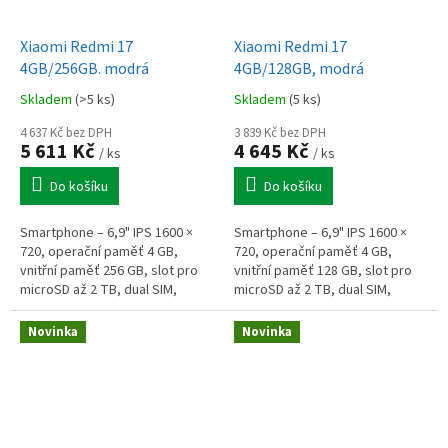
Xiaomi Redmi 17
Xiaomi Redmi 17
4GB/256GB. modrá
4GB/128GB, modrá
Skladem
(>5 ks)
Skladem
(5 ks)
4 637 Kč bez DPH
3 839 Kč bez DPH
5 611 Kč
4 645 Kč
/ ks
/ ks
Do košíku
Do košíku
Smartphone – 6,9" IPS 1600 ×
Smartphone – 6,9" IPS 1600 ×
720, operační paměť 4 GB,
720, operační paměť 4 GB,
vnitřní paměť 256 GB, slot pro
vnitřní paměť 128 GB, slot pro
microSD až 2 TB, dual SIM,
microSD až 2 TB, dual SIM,
osmijádrový procesor 2,0 GHz,
osmijádrový procesor 2,0 GHz,
fotoaparát: 50Mpx hlavní +
fotoaparát: 50Mpx hlavní +
Novinka
Novinka
8Mpx...
8Mpx...