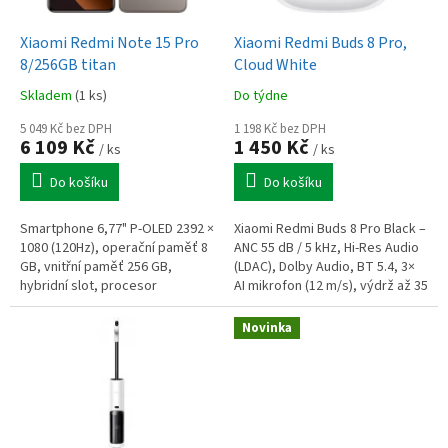
u
o
k
d
t
Xiaomi Redmi Note 15 Pro
Xiaomi Redmi Buds 8 Pro,
u
ů
8/256GB titan
Cloud White
k
Skladem
(1 ks)
Do týdne
t
ů
5 049 Kč bez DPH
1 198 Kč bez DPH
6 109 Kč
1 450 Kč
/ ks
/ ks
Do košíku
Do košíku
Smartphone 6,77" P-OLED 2392 ×
Xiaomi Redmi Buds 8 Pro Black –
1080 (120Hz), operační paměť 8
ANC 55 dB / 5 kHz, Hi-Res Audio
GB, vnitřní paměť 256 GB,
(LDAC), Dolby Audio, BT 5.4, 3×
hybridní slot, procesor
AI mikrofon (12 m/s), výdrž až 35
MediaTek Helio G200-Ultra
h, duální připojení, Google Fast
8jádrový, fotoaparát: 200Mpx
Pair
Novinka
hlavní +...