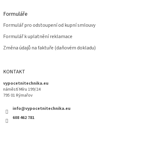
Formuláře
Formulář pro odstoupení od kupní smlouvy
Formulář k uplatnění reklamace
Změna údajů na faktuře (daňovém dokladu)
KONTAKT
vypocetnitechnika.eu
náměstí Míru 199/24
795 01 Rýmařov
info@vypocetnitechnika.eu
608 462 781