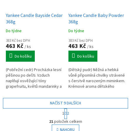
Yankee Candle Bayside Cedar
Yankee Candle Baby Powder
368g
368g
Do týdne
Do týdne
383 Kč bez DPH
383 Kč bez DPH
463 Kč
463 Kč
/ ks
/ ks
Do košíku
Do košíku
(Pobřežní cedr) Procházka lesní
(Dětský pudr) Něžná a hebká
pěšinou po dešti. Vzduch
vůně připomíná chvilky strávené
naplňují osvěžující tóny
s čerstvě narozeným miminkem.
grapefruitu, květů mandarinky a
Krémové aroma dětského
hřejivě smyslné ambry.
pudru a tichá záře štěstí –
příjemná a nevtíravá vůně.
NAČÍST 9 DALŠÍCH
S
1
2
t
O
r
21
položek celkem
v
á
l
NAHORU
n