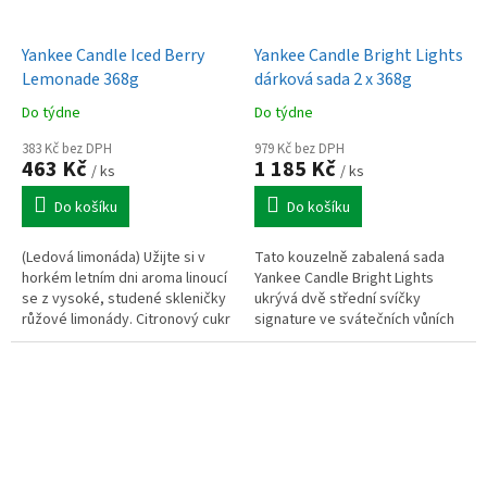
Yankee Candle Iced Berry
Yankee Candle Bright Lights
Lemonade 368g
dárková sada 2 x 368g
Do týdne
Do týdne
383 Kč bez DPH
979 Kč bez DPH
463 Kč
1 185 Kč
/ ks
/ ks
Do košíku
Do košíku
(Ledová limonáda) Užijte si v
Tato kouzelně zabalená sada
horkém letním dni aroma linoucí
Yankee Candle Bright Lights
se z vysoké, studené skleničky
ukrývá dvě střední svíčky
růžové limonády. Citronový cukr
signature ve svátečních vůních
se mísí s rubínově červeným
Christmas Eve a White Spruce &
grapefruitem a...
Grapefruit, které provoní váš...