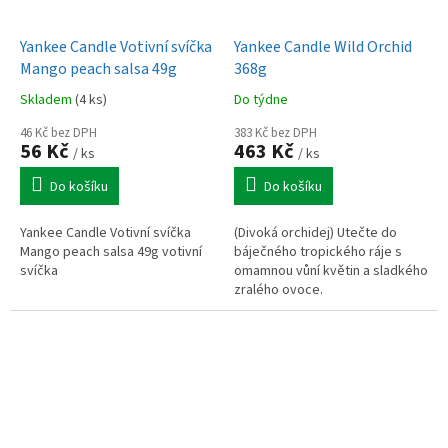
Yankee Candle Votivní svíčka
Yankee Candle Wild Orchid
Mango peach salsa 49g
368g
Skladem
(4 ks)
Do týdne
46 Kč bez DPH
383 Kč bez DPH
56 Kč
463 Kč
/ ks
/ ks
Do košíku
Do košíku
Yankee Candle Votivní svíčka
(Divoká orchidej) Utečte do
Mango peach salsa 49g votivní
báječného tropického ráje s
svíčka
omamnou vůní květin a sladkého
zralého ovoce.