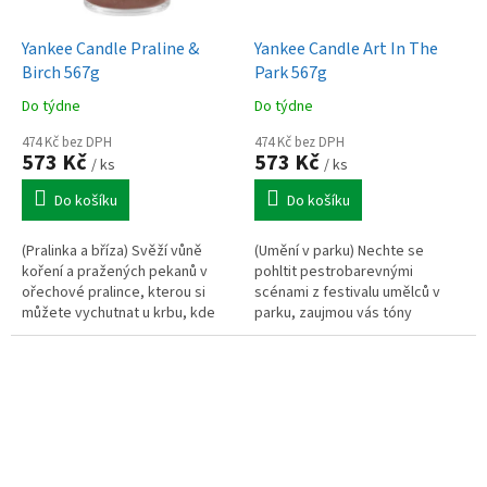
Yankee Candle Praline &
Yankee Candle Art In The
Birch 567g
Park 567g
Do týdne
Do týdne
474 Kč bez DPH
474 Kč bez DPH
573 Kč
573 Kč
/ ks
/ ks
Do košíku
Do košíku
(Pralinka a bříza) Svěží vůně
(Umění v parku) Nechte se
koření a pražených pekanů v
pohltit pestrobarevnými
ořechové pralince, kterou si
scénami z festivalu umělců v
můžete vychutnat u krbu, kde
parku, zaujmou vás tóny
hoří březová polena. Vůně je
zeleného jablka, voňavých
skvělá i pro muže.
květin a hebce dřevitý akord.