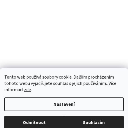
Tento web používá soubory cookie. Dalším procházením
tohoto webu vyjadřujete souhlas s jejich používáním.. Více
informací
zde
.
Vytvořil Shoptet
Nastavení
Copyright 2026
vypocetnitechnika.eu
. Všechna práva vyhrazena.
Odmítnout
Souhlasím
Upravit nastavení cookies