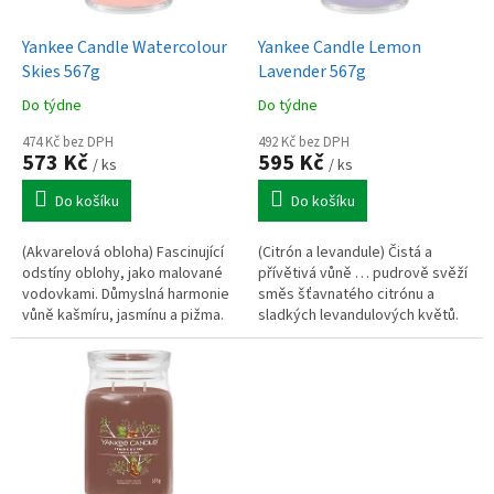
u
o
k
d
t
Yankee Candle Watercolour
Yankee Candle Lemon
u
ů
Skies 567g
Lavender 567g
k
Do týdne
Do týdne
t
ů
474 Kč bez DPH
492 Kč bez DPH
573 Kč
595 Kč
/ ks
/ ks
Do košíku
Do košíku
(Akvarelová obloha) Fascinující
(Citrón a levandule) Čistá a
odstíny oblohy, jako malované
přívětivá vůně … pudrově svěží
vodovkami. Důmyslná harmonie
směs šťavnatého citrónu a
vůně kašmíru, jasmínu a pižma.
sladkých levandulových květů.