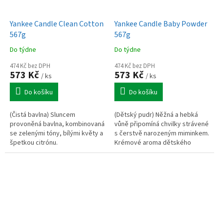
Yankee Candle Clean Cotton
Yankee Candle Baby Powder
567g
567g
Do týdne
Do týdne
474 Kč bez DPH
474 Kč bez DPH
573 Kč
573 Kč
/ ks
/ ks
Do košíku
Do košíku
(Čistá bavlna) Sluncem
(Dětský pudr) Něžná a hebká
provoněná bavlna, kombinovaná
vůně připomíná chvilky strávené
se zelenými tóny, bílými květy a
s čerstvě narozeným miminkem.
špetkou citrónu.
Krémové aroma dětského
pudru a tichá záře štěstí –
příjemná a nevtíravá vůně.