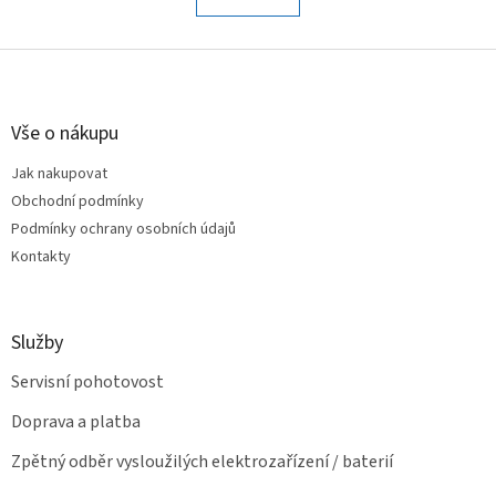
á
k
o
d
v
Z
a
á
c
á
n
í
p
í
p
a
Vše o nákupu
r
t
v
Jak nakupovat
í
k
Obchodní podmínky
y
v
Podmínky ochrany osobních údajů
ý
Kontakty
p
i
s
u
Služby
Servisní pohotovost
Doprava a platba
Zpětný odběr vysloužilých elektrozařízení / baterií