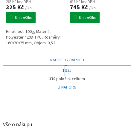
269 Kč bez DPH
616 Kč bez DPH
325 Kč
745 Kč
/ ks
/ ks
Do košíku
Do košíku
Hmotnost: 100g, Materiál:
Polyester 420D TPU, Rozměry:
160x70x75 mm, Objem: 0,5 l
NAČÍST 12 DALŠÍCH
S
1
15
t
O
r
170
položek celkem
v
á
l
NAHORU
n
á
k
o
d
v
Z
a
á
c
á
n
í
p
í
p
a
Vše o nákupu
r
t
v