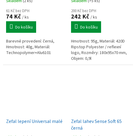
Skladem
(2 ks)
Skladem
(>5 ks)
61 Kč bez DPH
200 Kč bez DPH
74 Kč
242 Kč
/ ks
/ ks
Do košíku
Do košíku
Barevné provedení: černá,
Hmotnost: 95g, Materiál: 420D
Hmotnost: 40g, Materiál:
Ripstop Polyester / reflexní
Technopolymer+Alu6101
logo, Rozměry: 180x95x70 mm,
Objem: 0,9l
Zefal lepení Universal malé
Zefal lahev Sense Soft 65
černá