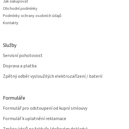
Jak nakupovat
í
k
Obchodní podmínky
y
v
Podmínky ochrany osobních údajů
ý
Kontakty
p
i
s
u
Služby
Servisní pohotovost
Doprava a platba
Zpětný odběr vysloužilých elektrozařízení / baterií
Formuláře
Formulář pro odstoupení od kupní smlouvy
Formulář k uplatnění reklamace
Změna údajů na faktuře (daňovém dokladu)