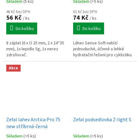
Skladem
(5 ks)
Skladem
(>5 ks)
46 Kč bez DPH
61 Kč bez DPH
56 Kč
74 Kč
/ ks
/ ks
Do košíku
Do košíku
8 záplat (6 x O 25 mm, 2 x 24*35
Láhev Sense Soft nabízí
mm), 1x lepidlo 5g, 1x nerez
jednoduché, účinné a lehké
zdrsňovač.
hydratační řešení pro cyklistiku.
Akce
Zefal lahev Arctica Pro 75
Zefal podsedlovka Z-light S
new stříbrná-černá
Skladem
(>5 ks)
Skladem
(>5 ks)