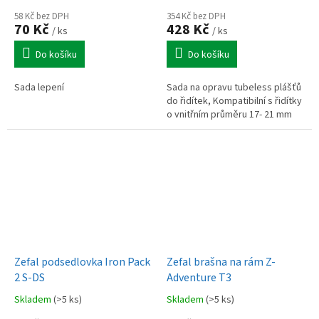
58 Kč bez DPH
354 Kč bez DPH
70 Kč
428 Kč
/ ks
/ ks
Do košíku
Do košíku
Sada lepení
Sada na opravu tubeless plášťů
do řidítek, Kompatibilní s řidítky
o vnitřním průměru 17- 21 mm
Zefal podsedlovka Iron Pack
Zefal brašna na rám Z-
2 S-DS
Adventure T3
Skladem
(>5 ks)
Skladem
(>5 ks)