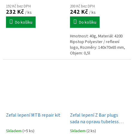
192 Kč bez DPH
200 Kč bez DPH
232 Kč
242 Kč
/ ks
/ ks
Do košíku
Do košíku
Hmotnost: 40g, Materiál: 420D
Ripstop Polyester / reflexní
logo, Rozměry: 140x70x65 mm,
Objem: 0,5l
Zefal lepení MTB repair kit
Zefal lepení Z Bar plugs
sada na opravu tubeless
plášťů do řidítek
Skladem
(>5 ks)
Skladem
(2 ks)