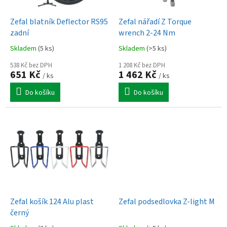
u
o
k
d
t
Zefal blatník Deflector RS95
Zefal nářadí Z Torque
u
ů
zadní
wrench 2-24 Nm
k
Skladem
(5 ks)
Skladem
(>5 ks)
t
ů
538 Kč bez DPH
1 208 Kč bez DPH
651 Kč
1 462 Kč
/ ks
/ ks
Do košíku
Do košíku
Zefal košík 124 Alu plast
Zefal podsedlovka Z-light M
černý