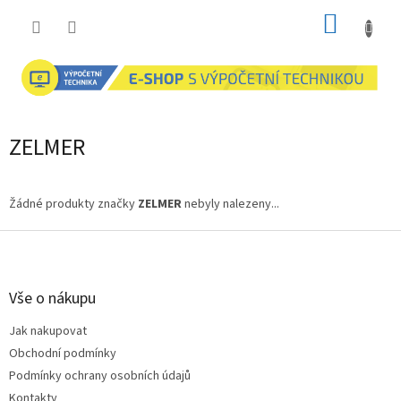
Přejít
NÁKUP
na
obsah
KOŠÍK
ZELMER
Žádné produkty značky
ZELMER
nebyly nalezeny...
Z
á
p
a
Vše o nákupu
t
Jak nakupovat
í
Obchodní podmínky
Podmínky ochrany osobních údajů
Kontakty