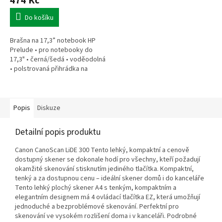
474 Kč
Do košíku
Brašna na 17,3” notebook HP
Prelude • pro notebooky do
17,3" • černá/šedá • voděodolná
• polstrovaná přihrádka na
notebook • speciální kapsy na
příslušenství • 0,37 kg
Popis
Diskuze
Detailní popis produktu
Canon CanoScan LiDE 300 Tento lehký, kompaktní a cenově
dostupný skener se dokonale hodí pro všechny, kteří požadují
okamžité skenování stisknutím jediného tlačítka. Kompaktní,
tenký a za dostupnou cenu – ideální skener domů i do kanceláře
Tento lehký plochý skener A4 s tenkým, kompaktním a
elegantním designem má 4 ovládací tlačítka EZ, která umožňují
jednoduché a bezproblémové skenování. Perfektní pro
skenování ve vysokém rozlišení doma i v kanceláři. Podrobné