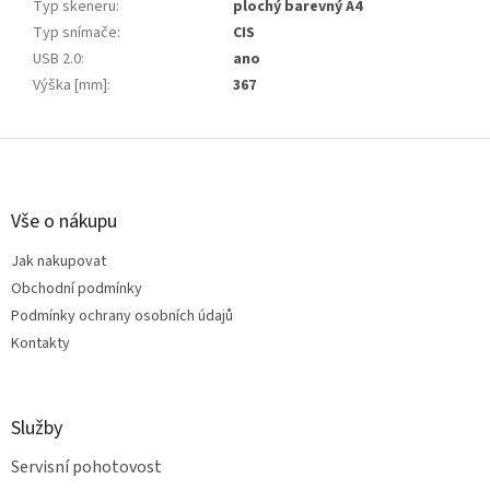
Typ skeneru
:
plochý barevný A4
Typ snímače
:
CIS
USB 2.0
:
ano
Výška [mm]
:
367
Z
á
p
a
Vše o nákupu
t
Jak nakupovat
í
Obchodní podmínky
Podmínky ochrany osobních údajů
Kontakty
Služby
Servisní pohotovost