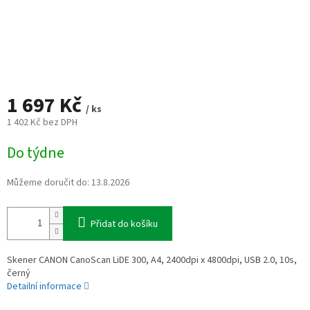
1 697 Kč
/ ks
1 402 Kč bez DPH
Měrná
Do týdne
cena:
Můžeme doručit do:
13.8.2026
Přidat do košíku
Skener CANON CanoScan LiDE 300, A4, 2400dpi x 4800dpi, USB 2.0, 10s,
černý
Detailní informace