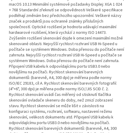
macOS 10.13 Minimální systémové požadavky Displej: XGA 1 024
× 768 Standardní zřeknutí se odpovědnosti Veškeré specifikace
podléhají změnám bez předchozího upozornění. Veškeré názvy
značek a produktů jsou ochranné známky příslušných
společností. Optické rozlišení je hodnota udávající maximální
hardwarové rozlišení, která vychází z normy ISO 14473.
Zvýšením rozlišení skenování dojde k omezení maximální možné
skenované oblasti. Nejvyšší rychlost rozhraní USB Hi-Speed u
počítače se systémem Windows. Doba přenosu do počítače není
zahrnuta. Nejvyšší rychlost rozhraní USB Hi-Speed u počítače se
systémem Windows. Doba přenosu do počítače není zahrnuta.
Připojení USB kabelu k odpovídajícímu portu USB3.0 nebo
novějšímu na počítači. Rychlost skenování barevných
dokumentů: (barevně, A4, 300 dpi) je měřena podle normy
ISO/IEC 29183, cíl A. Rychlost skenování barevných fotografií:
(4"×6", 300 dpi) je měřena podle normy ISO//JIS SCID č. 2.
Rychlost skenování uvádí čas měřený od stisknutí tlačítka
skenování ovladače skeneru do doby, než zmizí zobrazení
stavu. Rychlost skenování se může lišit v závislosti na
konfiguraci systému, rozhraní, softwaru, nastavení režimu
skenování, velikosti dokumentu atd. Připojení USB kabelu k
odpovídajícímu portu USB3.0 nebo novějšímu na počítači.
Rychlost skenování barevných dokumentů: (barevně, A4, 300