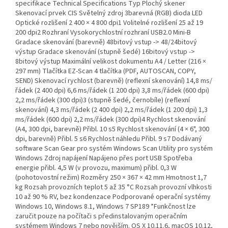
specifikace Technical Specifications Typ Plochý skener
Skenovací prvek CIS Světelný zdroj 3barevná (RGB) dioda LED
Optické rozlišení 2 400 × 4 800 dpi1 Volitelné rozlišení 25 až 19
200 dpi2 Rozhraní Vysokorychlostní rozhraní USB2.0 Mini-B
Gradace skenování (barevně) 48bitový vstup -> 48/24bitový
výstup Gradace skenování (stupně šedé) 16bitový vstup ->
8bitový výstup Maximální velikost dokumentu A4 / Letter (216 ×
297 mm) Tlačítka EZ-Scan 4 tlačítka (PDF, AUTOSCAN, COPY,
SEND) Skenovací rychlost (barevně) (reflexní skenování) 14,8 ms/
řádek (2 400 dpi) 6,6 ms/řádek (1 200 dpi) 3,8 ms/řádek (600 dpi)
2,2 ms/řádek (300 dpi)3 (stupně šedé, černobíle) (reflexní
skenování) 4,3 ms/řádek (2 400 dpi) 2,2 ms/řádek (1 200 dpi) 1,3
ms/řádek (600 dpi) 2,2 ms/řádek (300 dpi)4 Rychlost skenování
(A4, 300 dpi, barevně) Přibl. 10 s5 Rychlost skenování (4 × 6", 300
dpi, barevně) Přibl. 5 s6 Rychlost náhledu Přibl. 9 s7 Dodávaný
software Scan Gear pro systém Windows Scan Utility pro systém
Windows Zdroj napájení Napájeno přes port USB Spotřeba
energie přibl. 4,5 W (v provozu, maximum) přibl. 0,3 W
(pohotovostní režim) Rozměry 250 × 367 × 42 mm Hmotnost 1,7
kg Rozsah provozních teplot 5 až 35 °C Rozsah provozní vlhkosti
10 až 90 % RV, bez kondenzace Podporované operační systémy
Windows 10, Windows 8.1, Windows 7 SP189 *Funkčnost lze
zaručit pouze na počítači s předinstalovaným operačním
systémem Windows 7 nebo novějším. OS X 10.11.6, macOS 10.12,