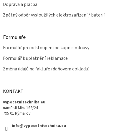
Doprava a platba
Zpětný odběr vysloužilých elektrozařízení / baterií
Formuláře
Formulář pro odstoupení od kupní smlouvy
Formulář k uplatnění reklamace
Změna údajů na faktuře (daňovém dokladu)
KONTAKT
vypocetnitechnika.eu
náměstí Míru 199/24
795 01 Rýmařov
info@vypocetnitechnika.eu