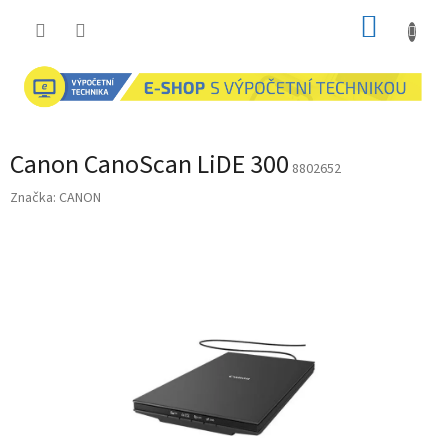
Přejít
NÁKUP
na
obsah
KOŠÍK
Canon CanoScan LiDE 300
8802652
Značka:
CANON