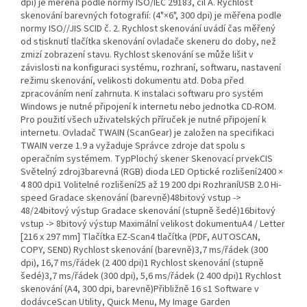
dpi) je měřena podle normy ISO/IEC 29183, cíl A. Rychlost
skenování barevných fotografií: (4"×6", 300 dpi) je měřena podle
normy ISO//JIS SCID č. 2. Rychlost skenování uvádí čas měřený
od stisknutí tlačítka skenování ovladače skeneru do doby, než
zmizí zobrazení stavu. Rychlost skenování se může lišit v
závislosti na konfiguraci systému, rozhraní, softwaru, nastavení
režimu skenování, velikosti dokumentu atd. Doba před
zpracováním není zahrnuta. K instalaci softwaru pro systém
Windows je nutné připojení k internetu nebo jednotka CD-ROM.
Pro použití všech uživatelských příruček je nutné připojení k
internetu. Ovladač TWAIN (ScanGear) je založen na specifikaci
TWAIN verze 1.9 a vyžaduje Správce zdroje dat spolu s
operačním systémem. TypPlochý skener Skenovací prvekCIS
Světelný zdroj3barevná (RGB) dioda LED Optické rozlišení2400 ×
4 800 dpi1 Volitelné rozlišení25 až 19 200 dpi RozhraníUSB 2.0 Hi-
speed Gradace skenování (barevně)48bitový vstup ->
48/24bitový výstup Gradace skenování (stupně šedé)16bitový
vstup -> 8bitový výstup Maximální velikost dokumentuA4 / Letter
[216 x 297 mm] Tlačítka EZ-Scan4 tlačítka (PDF, AUTOSCAN,
COPY, SEND) Rychlost skenování (barevně)3,7 ms/řádek (300
dpi), 16,7 ms/řádek (2 400 dpi)1 Rychlost skenování (stupně
šedé)3,7 ms/řádek (300 dpi), 5,6 ms/řádek (2 400 dpi)1 Rychlost
skenování (A4, 300 dpi, barevně)Přibližně 16 s1 Software v
dodávceScan Utility, Quick Menu, My Image Garden