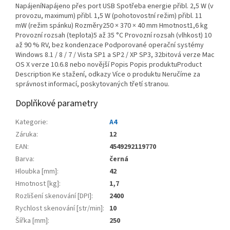
NapájeníNapájeno přes port USB Spotřeba energie přibl. 2,5 W (v
provozu, maximum) přibl. 1,5 W (pohotovostní režim) přibl. 11
mW (režim spánku) Rozměry250 × 370 × 40 mm Hmotnost1,6 kg
Provozní rozsah (teplota)5 až 35 °C Provozní rozsah (vlhkost) 10
až 90 % RV, bez kondenzace Podporované operační systémy
Windows 8.1 / 8 / 7 / Vista SP1 a SP2 / XP SP3, 32bitová verze Mac
OS X verze 10.6.8 nebo novější Popis Popis produktuProduct
Description Ke stažení, odkazy Více o produktu Neručíme za
správnost informací, poskytovaných třetí stranou.
Doplňkové parametry
Kategorie
:
A4
Záruka
:
12
EAN
:
4549292119770
Barva
:
černá
Hloubka [mm]
:
42
Hmotnost [kg]
:
1,7
Rozlišení skenování [DPI]
:
2400
Rychlost skenování [str/min]
:
10
Šířka [mm]
:
250