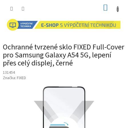
Přejít
NÁKUP
na
obsah
KOŠÍK
Ochranné tvrzené sklo FIXED Full-Cover
pro Samsung Galaxy A54 5G, lepení
přes celý displej, černé
131454
Značka:
FIXED