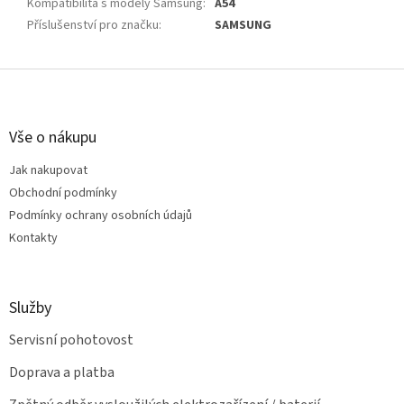
Kompatibilita s modely Samsung
:
A54
Příslušenství pro značku
:
SAMSUNG
Z
á
p
a
Vše o nákupu
t
Jak nakupovat
í
Obchodní podmínky
Podmínky ochrany osobních údajů
Kontakty
Služby
Servisní pohotovost
Doprava a platba