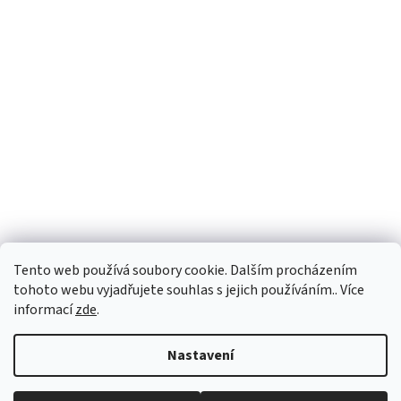
Tento web používá soubory cookie. Dalším procházením
tohoto webu vyjadřujete souhlas s jejich používáním.. Více
informací
zde
.
Vytvořil Shoptet
Nastavení
Copyright 2026
vypocetnitechnika.eu
. Všechna práva vyhrazena.