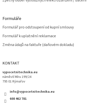
Zpětný odběr vysloužilých elektrozařízení / baterií
Formuláře
Formulář pro odstoupení od kupní smlouvy
Formulář k uplatnění reklamace
Změna údajů na faktuře (daňovém dokladu)
KONTAKT
vypocetnitechnika.eu
náměstí Míru 199/24
795 01 Rýmařov
info@vypocetnitechnika.eu
608 462 781