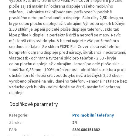
Vysoce kvalitní tvrzené sklo FIXED Full-Cover s lepením po celé
ploše zajistí maximální ochranu displeje vašeho mobilního
telefonu. Zabráníte tak případnému poškození v podobě
prasklého nebo poškrabaného displeje. Sklo díky 2,5D designu
kryje celou plochu displeje až k okrajům. Výhodou oproti běžným
2,5D sklům je lepení po celé ploše displeje telefonu, sklo tak
lépe přilne k displeji a perfektně drží a netvoří se mapy. Navíc
má i lepší citlivost dotyku. V balení najdete vše potřebné pro
snadnou instalaci. Se sklem FIXED Full-Cover získá váš telefon
kompletní ochranu displeje před nárazy, škrábanci i nečistotami.
Vlastnosti: - ochranné tvrzené sklo pro telefon - 2,5D - kryje
celou plochu displeje až k okrajům - lepení po celé ploše skla -
tloušťka: 0,33 mm - 100% průhlednost - oleofóbní struktura proti
otiskům prstů - lepší citlivost dotyku než u běžných 2,5D skel -
vyrobeno přesně na míru daného telefonu - snadná instalace bez
vzduchových bublin - velmi dobře se čistí - maximální ochrana
displeje
Doplňkové parametry
Kategorie
:
Pro mobilní telefony
Záruka
:
24
EAN
:
8591680151882