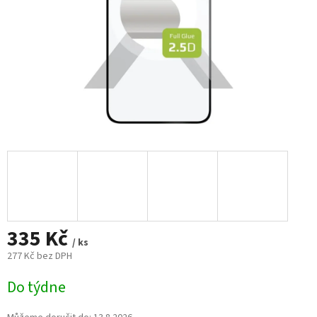
335 Kč
/ ks
277 Kč bez DPH
Měrná
Do týdne
cena: