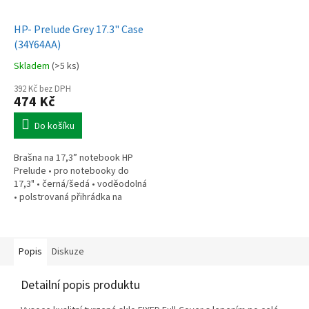
HP- Prelude Grey 17.3" Case
(34Y64AA)
Skladem
(>5 ks)
392 Kč bez DPH
474 Kč
Do košíku
Brašna na 17,3” notebook HP
Prelude • pro notebooky do
17,3" • černá/šedá • voděodolná
• polstrovaná přihrádka na
notebook • speciální kapsy na
příslušenství • 0,37 kg
Popis
Diskuze
Detailní popis produktu