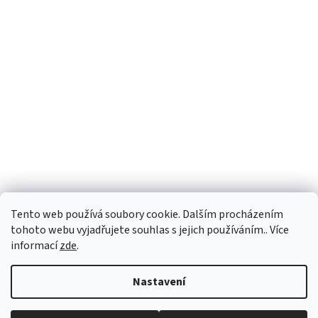
Tento web používá soubory cookie. Dalším procházením
tohoto webu vyjadřujete souhlas s jejich používáním.. Více
informací
zde
.
Vytvořil Shoptet
Nastavení
Copyright 2026
vypocetnitechnika.eu
. Všechna práva vyhrazena.