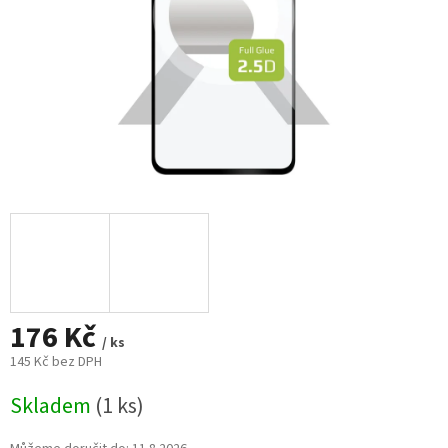
176 Kč
/ ks
145 Kč bez DPH
Měrná
Skladem
(1 ks)
cena: