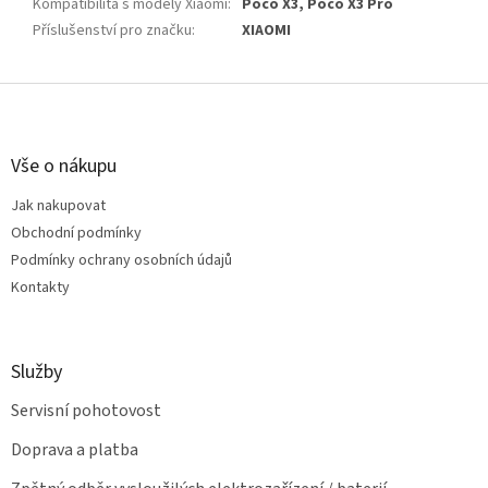
Kompatibilita s modely Xiaomi
:
Poco X3, Poco X3 Pro
Příslušenství pro značku
:
XIAOMI
Z
á
p
a
Vše o nákupu
t
Jak nakupovat
í
Obchodní podmínky
Podmínky ochrany osobních údajů
Kontakty
Služby
Servisní pohotovost
Doprava a platba