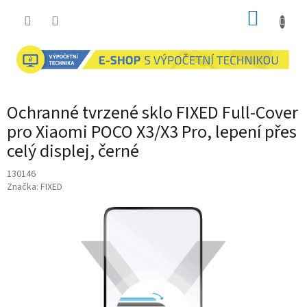
Přejít
NÁKUP
na
obsah
KOŠÍK
Ochranné tvrzené sklo FIXED Full-Cover
pro Xiaomi POCO X3/X3 Pro, lepení přes
celý displej, černé
130146
Značka:
FIXED