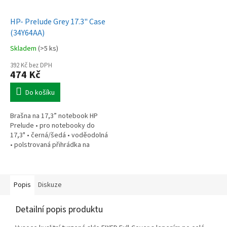
HP- Prelude Grey 17.3" Case
(34Y64AA)
Skladem
(>5 ks)
392 Kč bez DPH
474 Kč
Do košíku
Brašna na 17,3” notebook HP
Prelude • pro notebooky do
17,3" • černá/šedá • voděodolná
• polstrovaná přihrádka na
notebook • speciální kapsy na
příslušenství • 0,37 kg
Popis
Diskuze
Detailní popis produktu