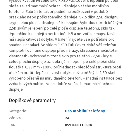
Vysoce kvalitní tvrzené sklo FIXED Full-Cover s lepením po celé
ploše zajistí maximální ochranu displeje vašeho mobilního
telefonu. Zabráníte tak případnému poškození v podobě
prasklého nebo poškrabaného displeje. Sklo díky 2,5D designu
kryje celou plochu displeje až k okrajům. Výhodou oproti běžným
2,5D sklům je lepení po celé ploše displeje telefonu, sklo tak
lépe přilne k displeji a perfektně drží a netvoří se mapy. Navíc
má i lepší citlivost dotyku. V balení najdete vše potřebné pro
snadnou instalaci. Se sklem FIXED Full-Cover získá váš telefon
kompletní ochranu displeje před nárazy, škrábanci i nečistotami.
Vlastnosti: - ochranné tvrzené sklo pro telefon - 2,5D - kryje
celou plochu displeje až k okrajům - lepení po celé ploše skla -
tloušťka: 0,33 mm - 100% průhlednost - oleofóbní struktura proti
otiskům prstů - lepší citlivost dotyku než u běžných 2,5D skel -
vyrobeno přesně na míru daného telefonu - snadná instalace bez
vzduchových bublin - velmi dobře se čistí - maximální ochrana
displeje
Doplňkové parametry
Kategorie
:
Pro mobilní telefony
Záruka
:
24
EAN
:
8591680118694