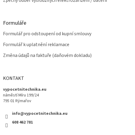
Zpětný odběr vysloužilých elektrozařízení / baterií
Formuláře
Formulář pro odstoupení od kupní smlouvy
Formulář k uplatnění reklamace
Změna údajů na faktuře (daňovém dokladu)
KONTAKT
vypocetnitechnika.eu
náměstí Míru 199/24
795 01 Rýmařov
info@vypocetnitechnika.eu
608 462 781